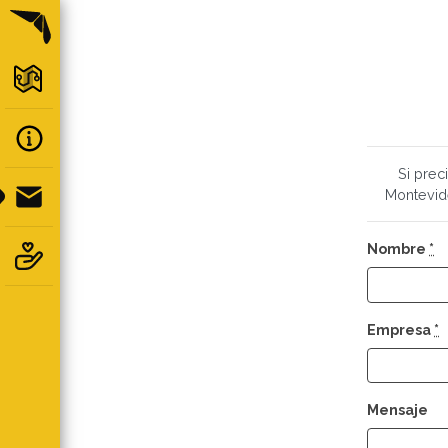
Si prec
Montevide
Nombre
*
Empresa
*
Mensaje